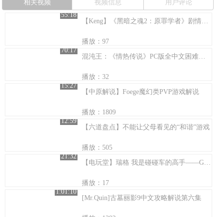
相关视频
视频信息
用户评论
55:18
【Keng】《黑暗之魂2：原罪学者》剧情猜想09：奇异物种
播放：97
70:17
混沌王：《情热传说》PC版全中文困难难度剧情流程解说（第十六期 超级食人花）
播放：32
15:27
【中原解说】Foege魔幻类PVP游戏解说
播放：1809
12:59
【六道盘点】不能让父母看见的“和谐”游戏
播放：505
21:32
【电玩堂】瑞格 我是碰碰车的高手——GTAOL暴力碰碰车模式
播放：17
1:01:10
[Mr.Quin]古墓丽影9中文攻略解说第六集