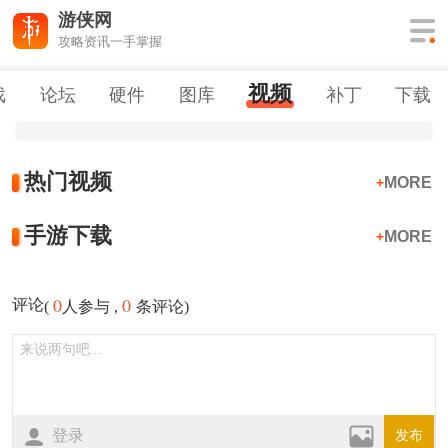
游侠网
攻略资讯一手掌握
视频
戏
论坛
硬件
图库
补丁
下载
热门视频
MORE
+
手游下载
MORE
+
0
0
评论
(
人参与 ,
条评论)
登录
发布