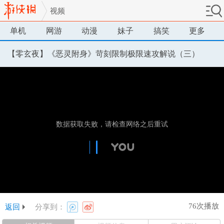
视频
单机
网游
动漫
妹子
搞笑
更多
【零玄夜】《恶灵附身》苛刻限制极限速攻解说（三）
76次播放
返回
分享到：