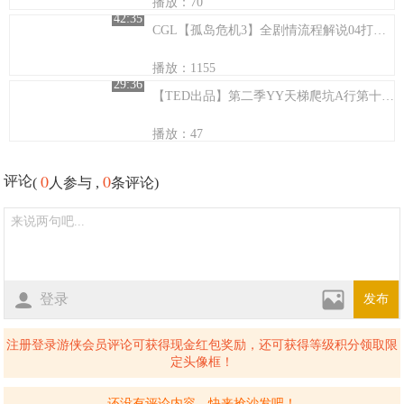
播放：70
42:35
CGL【孤岛危机3】全剧情流程解说04打外星人了
播放：1155
29:36
【TED出品】第二季YY天梯爬坑A行第十三期三场连播
播放：47
0
0
评论
(
人参与 ,
条评论)
登录
发布
注册登录游侠会员评论可获得现金红包奖励，还可获得等级积分领取限
定头像框！
还没有评论内容，快来抢沙发吧！