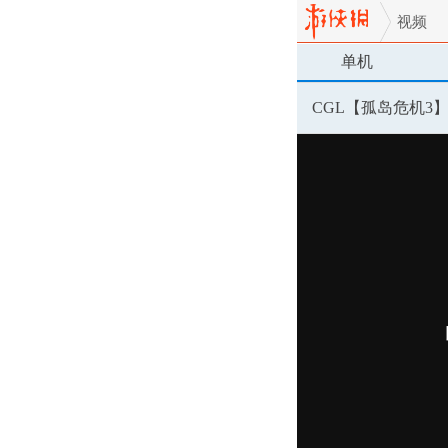
视频
单机
CGL【孤岛危机3