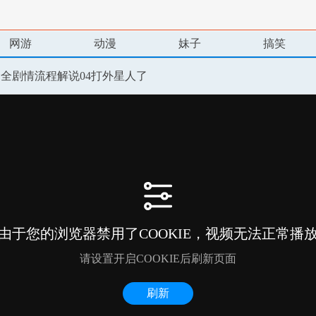
网游
动漫
妹子
搞笑
】全剧情流程解说04打外星人了