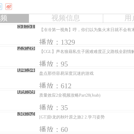
视频
视频信息
用
51:51
【冷冷第一视角】哼，你们以为集火末日就不会有
播放：1329
23:28
【CGL】声名狼藉私生子困难难度正义路线全剧情
播放：95
04:34
盘点那些容易深度沉迷的游戏
播放：612
09:59
质量效应2全视频攻略Part28(Joab)
播放：35
38:52
[GT]卧龙的秋叶原之旅2 2.学习姿势
播放：60