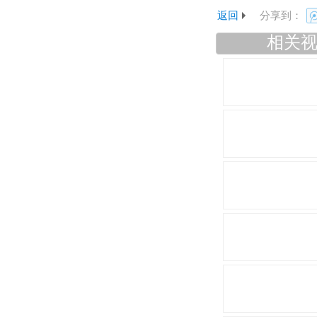
返回
分享到：
相关