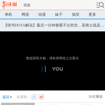
视频
单机
网游
动漫
妹子
搞笑
更多
【情书DOTA解说】最后一分钟都看不出胜负，圣骑士战圣剑飞机
30次播放
返回
分享到：