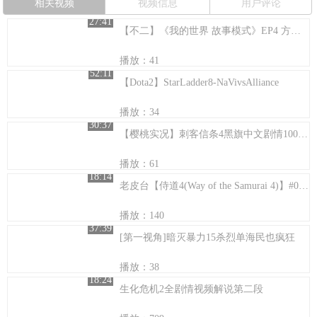
相关视频
视频信息
用户评论
27:41
【不二】《我的世界 故事模式》EP4 方块与困难之地01绝地逃亡
播放：41
52:11
【Dota2】StarLadder8-NaVivsAlliance
播放：34
30:37
【樱桃实况】刺客信条4黑旗中文剧情100%同步流程解说07
播放：61
18:14
老皮台【侍道4(Way of the Samurai 4)】#06 大人的秘密考问室
播放：140
37:39
[第一视角]暗灭暴力15杀烈单海民也疯狂
播放：38
18:24
生化危机2全剧情视频解说第二段