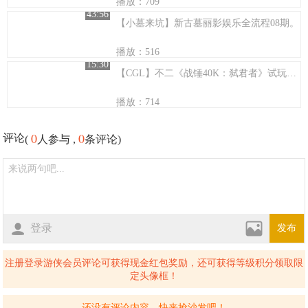
播放：709
43:56
【小墓来坑】新古墓丽影娱乐全流程08期。
播放：516
15:30
【CGL】不二《战锤40K：弑君者》试玩：你很有天赋！和我学国际象棋吧！
播放：714
0
0
评论
(
人参与 ,
条评论)
登录
发布
注册登录游侠会员评论可获得现金红包奖励，还可获得等级积分领取限
定头像框！
还没有评论内容，快来抢沙发吧！