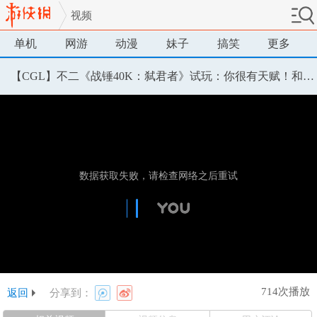
视频
单机
网游
动漫
妹子
搞笑
更多
【CGL】不二《战锤40K：弑君者》试玩：你很有天赋！和我学国际象棋吧！
714次播放
返回
分享到：