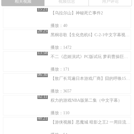
相关视频
视频信息
用户评论
15:21
【乌拉尔山】神秘死亡事件2
播放：40
28:25
黑桐谷歌【生化危机6】C-2-1中文字幕视频攻略解说
播放：1472
13:58
不二《恋姬演武》PC版试玩 萝莉曹操巨能干
播放：171
06:30
【敖厂长骂遍日本游戏厂商】囧的呼唤159期（上）
播放：3657
02:11
权力的游戏NBA版第二集（中文字幕）
播放：110
48:21
【游侠视频】恶魔城 暗影之王2 一周目流程攻略 p7