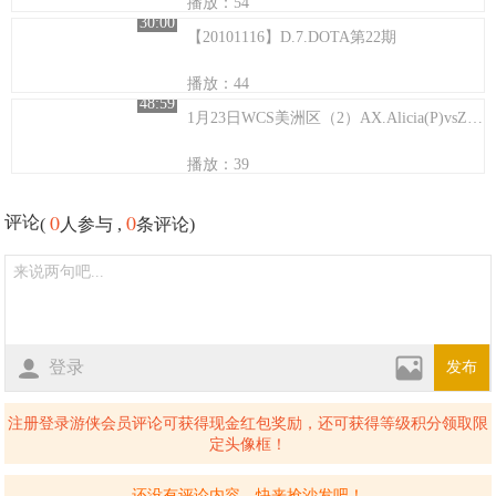
播放：54
30:00
【20101116】D.7.DOTA第22期
播放：44
48:59
1月23日WCS美洲区（2）AX.Alicia(P)vsZoo.Courage(Z)
播放：39
0
0
评论
(
人参与 ,
条评论)
登录
发布
注册登录游侠会员评论可获得现金红包奖励，还可获得等级积分领取限
定头像框！
还没有评论内容，快来抢沙发吧！