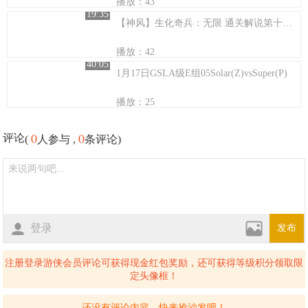
播放：43
19:35
【神风】生化奇兵：无限 通关解说第十一期
播放：42
40:05
1月17日GSLA级E组05Solar(Z)vsSuper(P)
播放：25
0
0
评论
(
人参与 ,
条评论)
登录
发布
注册登录游侠会员评论可获得现金红包奖励，还可获得等级积分领取限
定头像框！
还没有评论内容，快来抢沙发吧！