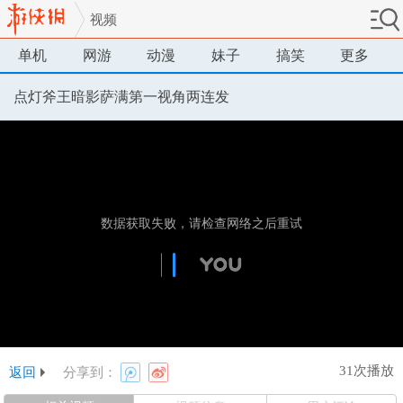
视频
单机
网游
动漫
妹子
搞笑
更多
点灯斧王暗影萨满第一视角两连发
31次播放
返回
分享到：