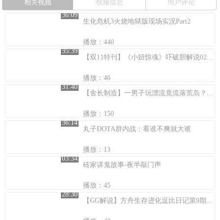
相关视频
视频信息
用户评论
36:09
生化危机3火烧地狱版现场实况Part2
播放：440
35:39
【双11特刊】《小妞惊魂》吓破胆解说02（终）：季思蝶了
播放：46
31:40
【舍长制造】一男子玩漂流竟流落荒岛？！—逆境求生 试玩
播放：150
36:14
丸子DOTA群内战：看谁不爽就大谁
播放：13
03:34
砖家讲鬼故事-夜半敲门声
播放：45
28:30
【GG解说】方舟生存进化逗比日记第9期海湾巡逻队出发去打猎