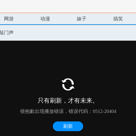
网游
动漫
妹子
搞笑
敲门声