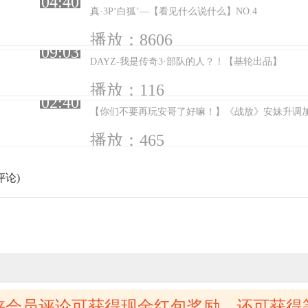
04:40
真·3P‘白狐’—【看见什么说什么】NO.4
播放：8606
09:03
DAYZ-我是传奇3·部队的人？！【基轮出品】
播放：116
02:40
【你们不要再玩安哥了好嘛！】《战放》安妹升调
播放：465
评论)
侠会员评论可获得现金红包奖励，还可获得