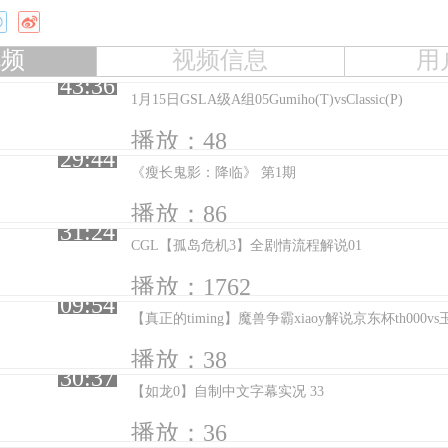
视频
视频信息
用
43:36
1月15日GSLA级A组05Gumiho(T)vsClassic(P)
播放：48
29:44
《瘦长鬼影：降临》 第1期
播放：86
31:24
CGL【孤岛危机3】全剧情流程解说01
播放：1762
09:54
【真正的timing】魔兽争霸xiaoy解说京东杯th000vs
播放：38
30:37
【如龙0】自制中文字幕实况 33
播放：36