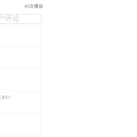
45次播放
户评论
玉米EI