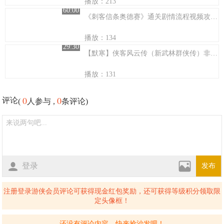
播放：213
60:00
《刺客信条奥德赛》通关剧情流程视频攻略全集10
播放：134
29:30
【默寒】侠客风云传（新武林群侠传）非攻略娱乐实况 第34集【我的武侠梦】
播放：131
0
0
评论
(
人参与 ,
条评论)
登录
发布
注册登录游侠会员评论可获得现金红包奖励，还可获得等级积分领取限
定头像框！
还没有评论内容，快来抢沙发吧！