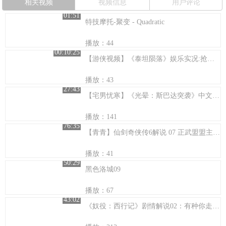
相关视频
视频信息
用户评论
01:51
特技摩托-聚变 - Quadratic
播放：44
00:10:25
【游侠视频】《泰坦陨落》娱乐实况:抢点模式
播放：43
27:43
【宅男忧寒】《光晕：斯巴达突袭》中文攻略03-巨石行动
播放：141
76:35
【青青】仙剑奇侠传6解说 07 正武盟盟主是只小狮子
播放：41
50:29
黑色洛城09
播放：67
43:02
《奴役：西行记》剧情解说02：有种你走前面