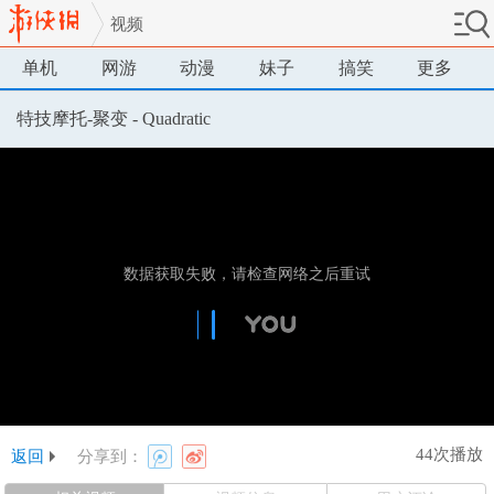
视频
单机
网游
动漫
妹子
搞笑
更多
特技摩托-聚变 - Quadratic
44次播放
返回
分享到：