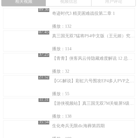
相关视频
视频信息
用户评论
89:36
奇迹时代3 精灵困难战役第二章 1
播放：132
07:45
真三国无双7猛将PS4中文版（王元姬）究极DLC飞毛腿追捕战S全战功
播放：114
37:25
【青青】侠客风云传隐藏难度解说 12 总是套路得人心
播放：32
21:52
【GG解说】彩虹六号围攻EP4多人PVP之人质大作战
播放：55
11:31
【游侠视频站】真三国无双7M关银屏S级爱马搜索战
播放：138
35:54
生化奇兵无限dlc海葬第四期