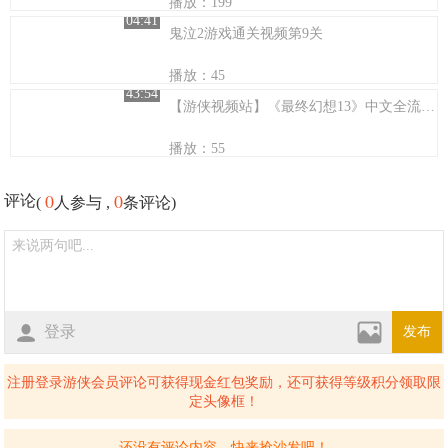
播放：199
04:41
鬼泣2游戏通关视频第9关
播放：45
43:54
【游侠视频站】《最终幻想13》中文全流程14
播放：55
0
0
评论
(
人参与 ,
条评论)
登录
发布
注册登录游侠会员评论可获得现金红包奖励，还可获得等级积分领取限
定头像框！
还没有评论内容，快来抢沙发吧！