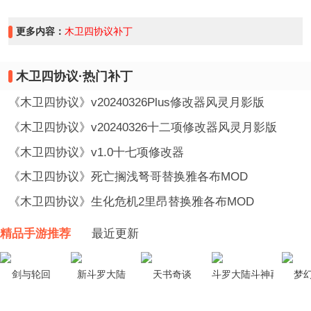
更多内容：
木卫四协议补丁
木卫四协议·热门补丁
《木卫四协议》v20240326Plus修改器风灵月影版
《木卫四协议》v20240326十二项修改器风灵月影版
《木卫四协议》v1.0十七项修改器
《木卫四协议》死亡搁浅弩哥替换雅各布MOD
《木卫四协议》生化危机2里昂替换雅各布MOD
精品手游推荐
最近更新
剑与轮回
新斗罗大陆
天书奇谈
斗罗大陆斗神再临
梦