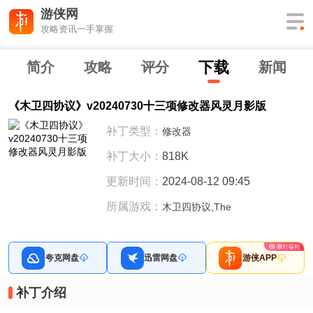
游侠网
攻略资讯一手掌握
下
载
简介
攻略
评分
新闻
《木卫四协议》v20240730十三项修改器风灵月影版
补丁类型：
修改器
补丁大小：
818K
更新时间：
2024-08-12 09:45
所属游戏：
木卫四协议,The
夸克网盘
迅雷网盘
游侠APP
补丁介绍