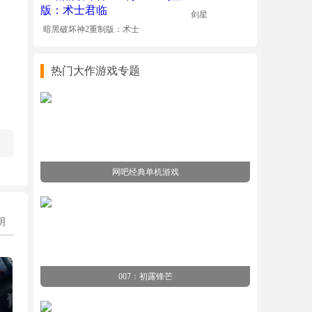
剑星
暗黑破坏神2重制版：术士
君临
热门大作游戏专题
网吧经典单机游戏
明
007：初露锋芒