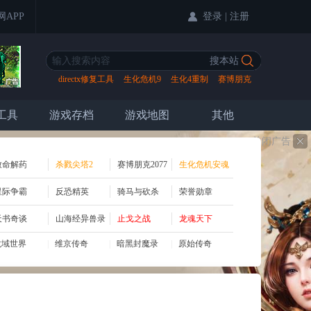
登录
|
注册
网APP
directx修复工具
生化危机9
生化4重制
赛博朋克
2077
工具
游戏存档
游戏地图
其他
关闭广告
致命解药
杀戮尖塔2
赛博朋克2077
生化危机安魂
曲
星际争霸
反恐精英
骑马与砍杀
荣誉勋章
天书奇谈
山海经异兽录
止戈之战
龙魂天下
龙域世界
|
维京传奇
|
暗黑封魔录
|
原始传奇