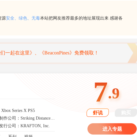
资源
安全、绿色、无毒
本站把网友推荐最多的地址展现出来 感谢各
幽灵行动4：未来战士》免费领取！
家上线！R星《GTA6》直播时间定档
7
折价！游侠喊你薅羊毛！一周喜加一汇总
.9
我们一起在这里》、《BeaconPines》免费领取！
ox Series X PS5
虾说
购买
制作公司：Striking Distance Studios
发行公司：KRAFTON, Inc.
进入专题
丁
系列
视频