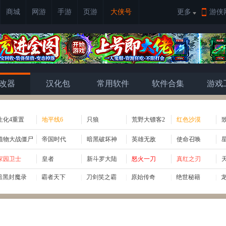
商城
网游
手游
页游
大侠号
更多
游侠
改器
汉化包
常用软件
软件合集
游戏
生化4重置
地平线6
只狼
荒野大镖客2
红色沙漠
植物大战僵尸
帝国时代
暗黑破坏神
英雄无敌
使命召唤
家园卫士
皇者
新斗罗大陆
怒火一刀
真红之刃
暗黑封魔录
|
霸者天下
|
刀剑笑之霸
|
原始传奇
|
绝世秘籍
|
战无止境
|
刀剑笑之霸
|
原始传奇
|