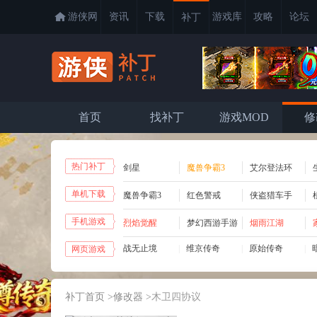
游侠网
资讯
下载
游戏库
攻略
论坛
补丁
首页
找补丁
游戏MOD
修
热门补丁
剑星
魔兽争霸3
艾尔登法环
单机下载
魔兽争霸3
红色警戒
侠盗猎车手
手机游戏
烈焰觉醒
梦幻西游手游
烟雨江湖
战无止境
|
维京传奇
|
原始传奇
|
网页游戏
|
绝世秘籍
|
龙域世界
|
霸者天下
|
补丁首页
>
修改器
>
木卫四协议