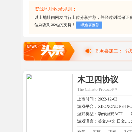
资源地址收录规则：
以上地址由网友自行上传分享推荐，并经过测试保证
位网友对本站的支持！
+我也要推荐
育碧喜加一：《
8月28日网飞独
木卫四协议
喜加五+大作骨
The Callisto Protocol™
Epic喜加二：《
上市时间：2022-12-02
游戏平台：XBOXONE PS4 PC Xb
游戏类型：动作游戏ACT
游戏语言：英文,中文,日文,其他
新闻
攻略
下载
补