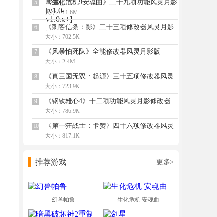
《生化危机9安魂曲》二十九项功能风灵月影
5
修改器v1.1.2
大小：11.6M
《刺客信条：影》二十三项修改器风灵月影
6
版v1.0
大小：702.5K
《风暴怕死队》全能修改器风灵月影版
7
大小：2.4M
《真三国无双：起源》三十五项修改器风灵
8
月影版v1.0
大小：723.9K
《钢铁雄心4》十二项功能风灵月影修改器
9
v1.10.3
大小：786.9K
《第一狂战士：卡赞》四十六项修改器风灵
10
月影版v1.0
大小：817.1K
推荐游戏
更多>
幻兽帕鲁
生化危机 安魂曲