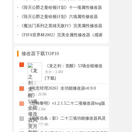
v1.9.1
《毁灭公爵之曼哈顿计划》十一项属性修改器
《毁灭公爵之曼哈顿计划》六项属性修改器
《魔法门系列之英雄无敌IV》完美属性修改器
《FIFA世界杯2002》完美全属性修改器（感谢
剑宇潇湘独家制作并提供）
修改器下载TOP10
1
《龙之剑：觉醒》53项全能修改
器风灵月影版[v1.0-v1.0.x+]
大小：2.4M
[下载]
《电竞经理2026》全功能修改器v0.9.0
2
大小：26.9K
《恐怖黎明》v1.2.1.5二十二项修改器hog版
3
大小：3.3M
《刺客信条：影》二十三项功能修改器风灵
4
月影版
大小：777.4K