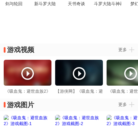
剑与轮回
新斗罗大陆
天书奇谈
斗罗大陆斗神再临
梦
游戏视频
更多
《吸血鬼：避世血族2》
【游侠网】《吸血鬼：避
《吸血鬼：避世
NPC被吸血反应
世血族2》新预告片
发售日预
游戏图片
更多