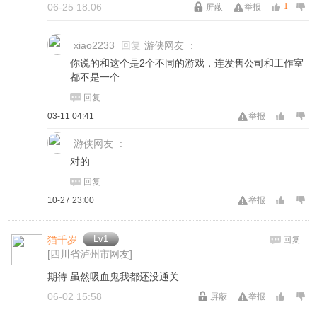
06-25 18:06
1
屏蔽
举报
xiao2233
回复
游侠网友
:
你说的和这个是2个不同的游戏，连发售公司和工作室
都不是一个
回复
03-11 04:41
举报
游侠网友
:
对的
回复
10-27 23:00
举报
Lv1
猫千岁
回复
[四川省泸州市网友]
期待 虽然吸血鬼我都还没通关
06-02 15:58
屏蔽
举报