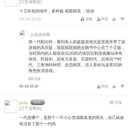
[江苏省网友]
十几年前的续作，多种族 画面精美 ，惊讶
03-26 23:30
屏蔽
举报
山东徐长卿
:
第一代刚出时，看到有人的盗版游戏光盘里面夹带了该
游戏的高压版，我屁颠屁颠跑去购书中心买了个正版，
当时国内的人都喜欢玩2D的武侠回合制游戏像仙侠奇
侠传、轩辕剑，还有大富翁、石器时代，后来玩***时
代、三角洲特种部、反恐精英，没人喜欢玩这类3D的
角色扮演游戏。
回复
05-18 10:30
举报
Lv1
piulu
回复
[辽宁省网友]
一代是哪个，是那个一不小心变成吸血鬼的医生，自己妹妹
有没有了那个一代吗