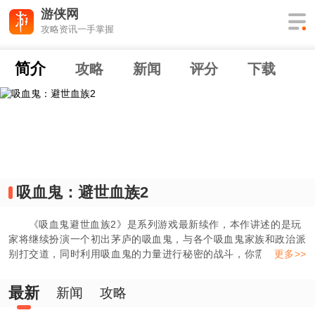
游侠网
攻略资讯一手掌握
简介
攻略
新闻
评分
下载
吸血鬼：避世血族2
《吸血鬼避世血族2》是系列游戏最新续作，本作讲述的是玩
家将继续扮演一个初出茅庐的吸血鬼，与各个吸血鬼家族和政治派
别打交道，同时利用吸血鬼的力量进行秘密的战斗，你需要选择一
更多>>
个派别加入，但是每个派别都会有阴暗的一面，任何选择都无法逃
离西雅图血液交易的战争。原作的设计师Brian Mitsoda将继续操
最新
新闻
攻略
刀此作。