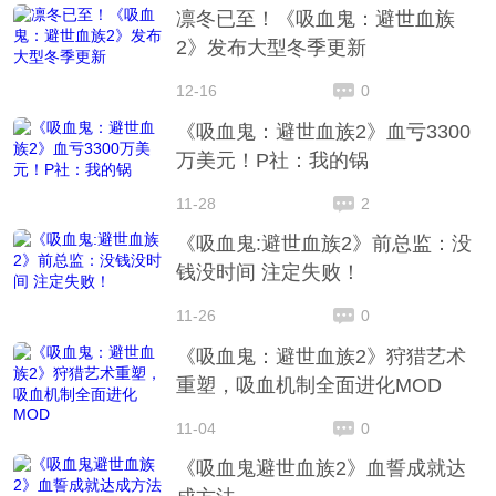
凛冬已至！《吸血鬼：避世血族
2》发布大型冬季更新
12-16
0
《吸血鬼：避世血族2》血亏3300
万美元！P社：我的锅
11-28
2
《吸血鬼:避世血族2》前总监：没
钱没时间 注定失败！
11-26
0
《吸血鬼：避世血族2》狩猎艺术
重塑，吸血机制全面进化MOD
11-04
0
《吸血鬼避世血族2》血誓成就达