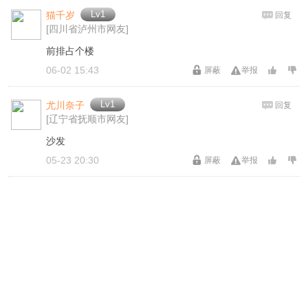
Lv1
猫千岁
回复
[四川省泸州市网友]
前排占个楼
06-02 15:43
屏蔽
举报
Lv1
尤川奈子
回复
[辽宁省抚顺市网友]
沙发
05-23 20:30
屏蔽
举报