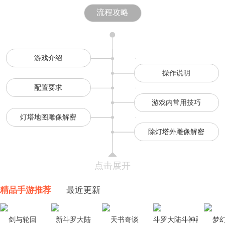
流程攻略
游戏介绍
操作说明
配置要求
游戏内常用技巧
灯塔地图雕像解密
除灯塔外雕像解密
点击展开
精品手游推荐
最近更新
剑与轮回
新斗罗大陆
天书奇谈
斗罗大陆斗神再临
梦