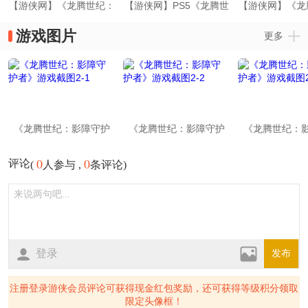
【游侠网】《龙腾世纪：
【游侠网】PS5《龙腾世
【游侠网】《龙
影障守护者》上市预告
纪：影障守护者》最新试
影障守护者》发
游戏图片
更多
玩预告片
《龙腾世纪：影障守护
《龙腾世纪：影障守护
《龙腾世纪：
者》游戏截图2-1
者》游戏截图2-2
者》游戏截图
0
0
评论
(
人参与 ,
条评论)
登录
发布
注册登录游侠会员评论可获得现金红包奖励，还可获得等级积分领取
限定头像框！