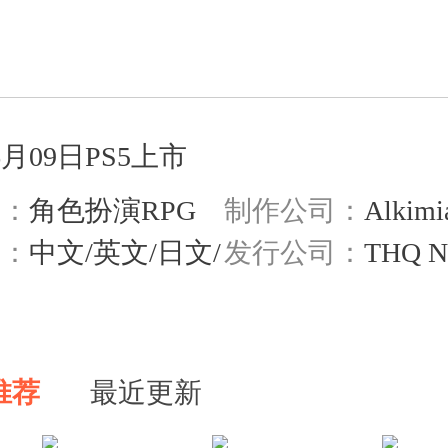
XBOXSERIESX
PC
06月09日PS5上市
型：
角色扮演RPG
制作公司：
Alkimi
Interactive
言：
中文/英文/日文/
发行公司：
THQ N
推荐
最近更新