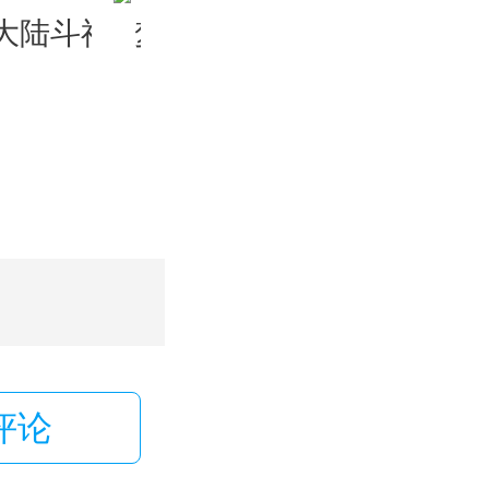
大陆斗神再临
梦幻无间
戒灵传说
评论