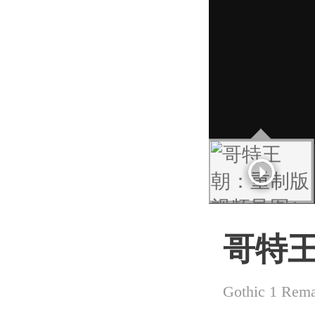
哥特
Gothic 1 Rem