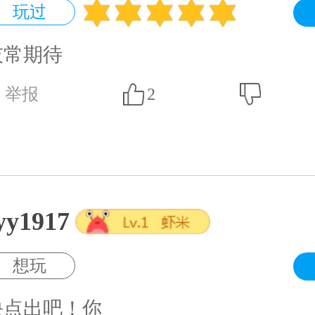
玩过
灰常期待
举报
2
yy1917
想玩
快点出吧！你