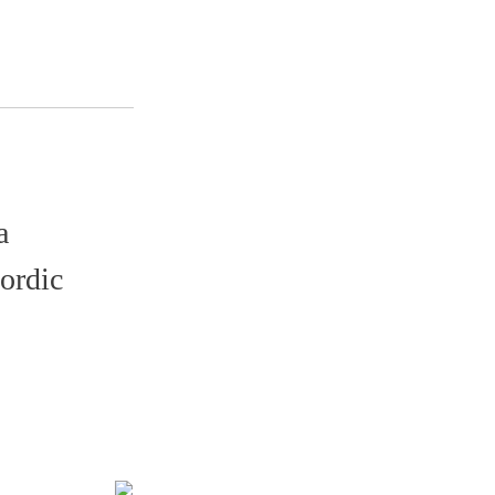
2026年06月09日XBOXSE
a
游戏类型：
角色扮演RPG
ordic
游戏语言：
中文/英文/日文
其他