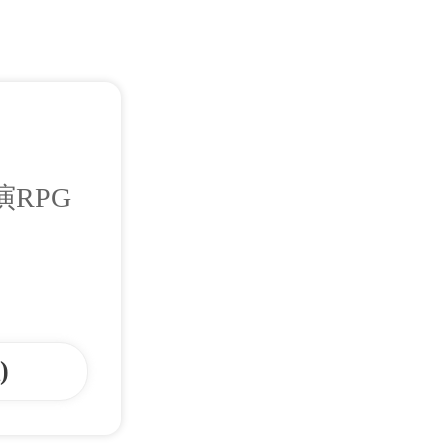
RPG
)