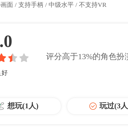
D画面 / 支持手柄 / 中级水平 / 不支持VR
.0
评分高于
13%
的
角色扮演
良好
想玩(1人)
玩过(3人