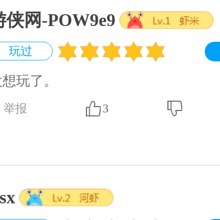
游侠网-POW9e9
玩过
太想玩了。
举报
3
fsx