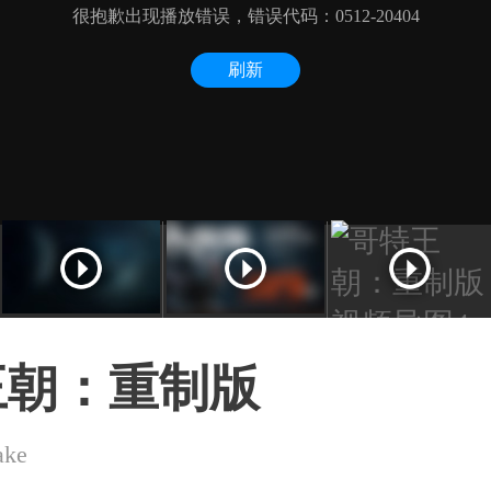
王朝：重制版
ake