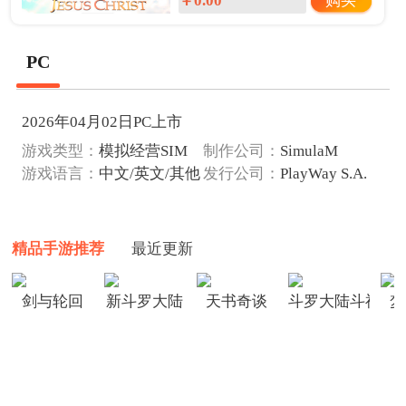
购买
￥0.00
PC
2026年04月02日PC上市
游戏类型：
模拟经营SIM
制作公司：
SimulaM
游戏语言：
中文/英文/其他
发行公司：
PlayWay S.A.
精品手游推荐
最近更新
剑与轮回
新斗罗大陆
天书奇谈
斗罗大陆斗神再
梦