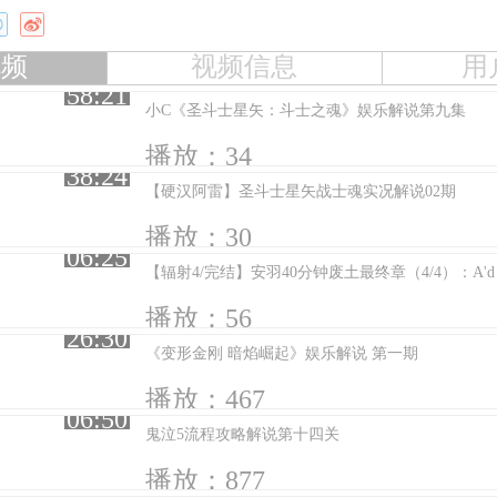
视频
视频信息
用
58:21
小C《圣斗士星矢：斗士之魂》娱乐解说第九集
播放：34
38:24
【硬汉阿雷】圣斗士星矢战士魂实况解说02期
播放：30
06:25
播放：56
26:30
《变形金刚 暗焰崛起》娱乐解说 第一期
播放：467
06:50
鬼泣5流程攻略解说第十四关
播放：877