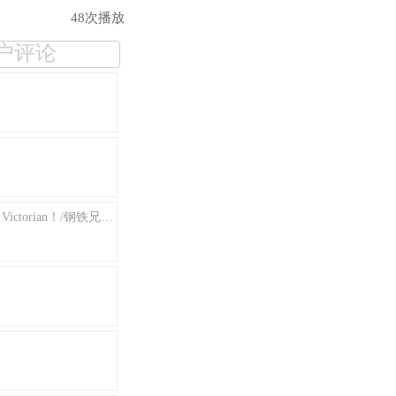
48次播放
户评论
【辐射4/完结】安羽40分钟废土最终章（4/4）：A'd Victorian！/钢铁兄弟会结局(9)