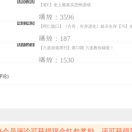
06:30
【老E】史上最真实恐怖游戏
播放：3596
41:43
【阿仁脱口】《方舟：生存进化》娱乐生存【76】
播放：187
07:21
【六道游戏周刊】第53期 六道教你碰瓷！
播放：1530
评论)
侠会员评论可获得现金红包奖励，还可获得