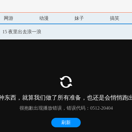
网游
动漫
妹子
搞笑
15 夜里出去浪一浪