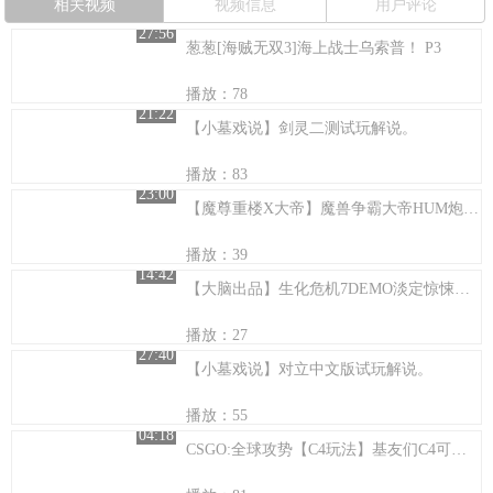
相关视频
视频信息
用户评论
27:56
葱葱[海贼无双3]海上战士乌索普！ P3
播放：78
21:22
【小墓戏说】剑灵二测试玩解说。
播放：83
23:00
【魔尊重楼X大帝】魔兽争霸大帝HUM炮火连天组合式推进2LT
播放：39
14:42
【大脑出品】生化危机7DEMO淡定惊悚体验！
播放：27
27:40
【小墓戏说】对立中文版试玩解说。
播放：55
04:18
CSGO:全球攻势【C4玩法】基友们C4可以这样来玩！