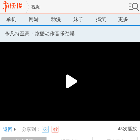
视频
单机
网游
动漫
妹子
搞笑
更多
杀凡特至高：炫酷动作音乐劲爆
48次播放
返回
分享到：