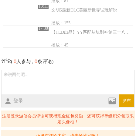
播放：81
13:11
文明5最新DLC美丽新世界试玩解说
播放：155
17:30
【TED出品】YY匹配从坑到神第三十八期单英雄对面1本TR
播放：45
0
0
评论
(
人参与 ,
条评论)
登录
发布
注册登录游侠会员评论可获得现金红包奖励，还可获得等级积分领取限
定头像框！
还没有评论内容，快来抢沙发吧！