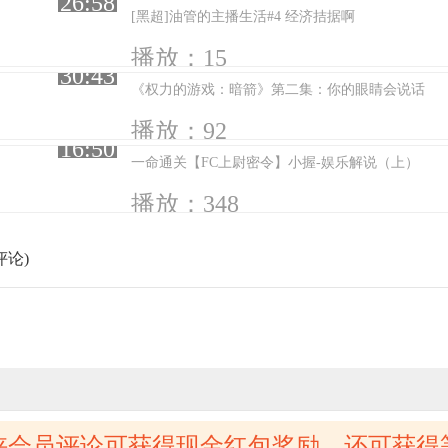
26:58
[黑超]油管的主播生活#4 经济拮据啊
播放：15
30:43
《权力的游戏：暗箭》第二集：你的眼睛会说话
播放：92
16:50
一命通关【FC上尉密令】小握-娱乐解说（上）
播放：348
评论)
侠会员评论可获得现金红包奖励，还可获得