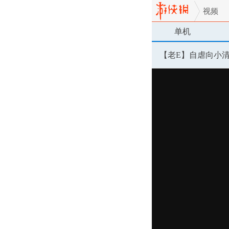
视频
单机
【老E】自虐向小