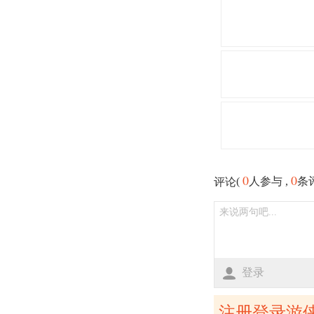
0
0
(
人参与 ,
条
评论
登录
注册登录游