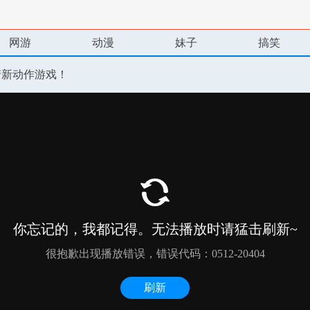
网游
动漫
妹子
搞笑
清新动作游戏！