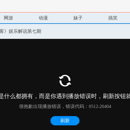
网游
动漫
妹子
搞笑
镖客》娱乐解说第七期