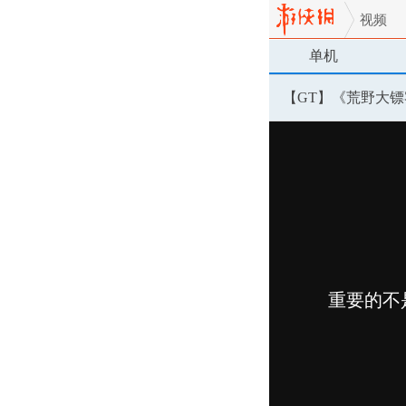
视频
单机
【GT】《荒野大