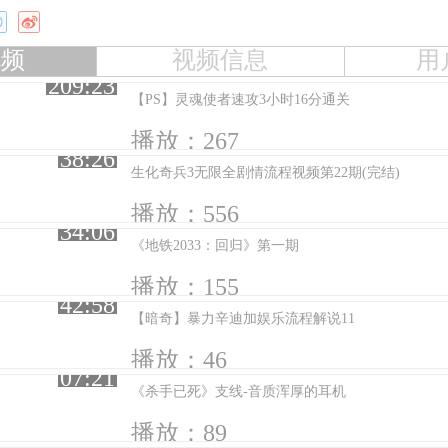
视频
视频信息
用
209:23
【PS】灵魂使者速攻3小时16分通关
播放：267
38:26
生化奇兵3无限全剧情流程视频第22期(完结)
播放：556
34:06
《地铁2033：回归》第一期
播放：155
42:58
【暗奇】暴力辛迪加娱乐流程解说11
播放：46
07:21
《杀手已死》支线-音质浑厚的耳机
播放：89