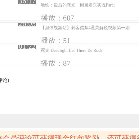
36:17
地铁：最后的曙光一周目娱乐实况Part1
播放：607
26:05
【游侠视频站】刺客信条4通关解说视频第一期
播放：51
01:22
死光 Deadlight Let There Be Rock
播放：87
评论)
侠会员评论可获得现金红包奖励，还可获得