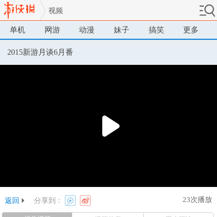
视频
单机
网游
动漫
妹子
搞笑
更多
2015新游月谈6月番
23次播放
返回
分享到：