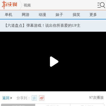
视频
单机
网游
动漫
妹子
搞笑
更多
【六道盘点】弹幕游戏！说出你所喜爱的UP主
97次播放
返回
分享到：