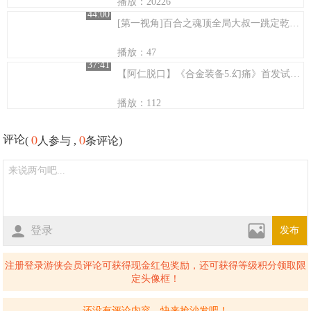
播放：20226
44:00
[第一视角]百合之魂顶全局大叔一跳定乾坤！
播放：47
37:41
【阿仁脱口】《合金装备5.幻痛》首发试玩：醒来咱先整个容~
播放：112
0
0
评论
(
人参与 ,
条评论)
登录
发布
注册登录游侠会员评论可获得现金红包奖励，还可获得等级积分领取限
定头像框！
还没有评论内容，快来抢沙发吧！