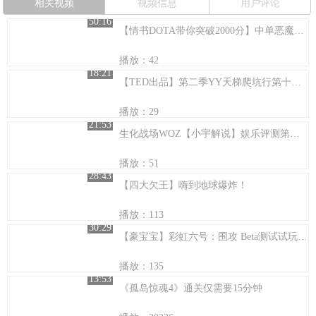
相关视频
视频信息
用户评论
50:16
【情书DOTA带你突破2000分】中单恶魔巫师
播放：42
18:21
【TED出品】第二季YY天梯爬坑行第十期平衡水平
播放：29
21:53
生化战场WOZ【小宇解说】娱乐评测第二期！
播放：51
28:43
【四大欠王】嗨到地球爆炸！
播放：113
30:29
【豪宝宝】彩虹六号：围攻 Beta测试试玩 不许说我短T^T
播放：135
13:53
《孤岛惊魂4》通关仅需要15分钟