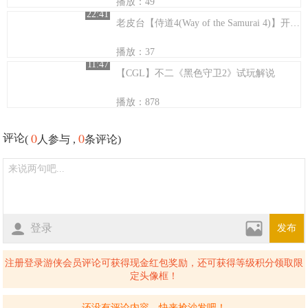
播放：49
22:41
老皮台【侍道4(Way of the Samurai 4)】开国篇 #02 约会初体验
播放：37
11:47
【CGL】不二《黑色守卫2》试玩解说
播放：878
0
0
评论
(
人参与 ,
条评论)
登录
发布
注册登录游侠会员评论可获得现金红包奖励，还可获得等级积分领取限
定头像框！
还没有评论内容，快来抢沙发吧！