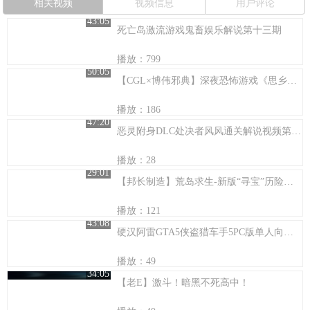
相关视频
视频信息
用户评论
43:05
死亡岛激流游戏鬼畜娱乐解说第十三期
播放：799
50:05
【CGL×博伟邪典】深夜恐怖游戏《思乡病》：知道真相的我冷汗吓出来
播放：186
47:20
恶灵附身DLC处决者风风通关解说视频第三期
播放：28
29:01
【邦长制造】荒岛求生-新版“寻宝”历险记？-06
播放：121
43:08
硬汉阿雷GTA5侠盗猎车手5PC版单人向搞笑第六期
播放：49
34:05
【老E】激斗！暗黑不死高中！