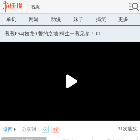
视频
单机
网游
动漫
妹子
搞笑
更多
葱葱PS4[如龙0 誓约之地]桐生一葱见参！ 01
31次播放
返回
分享到：