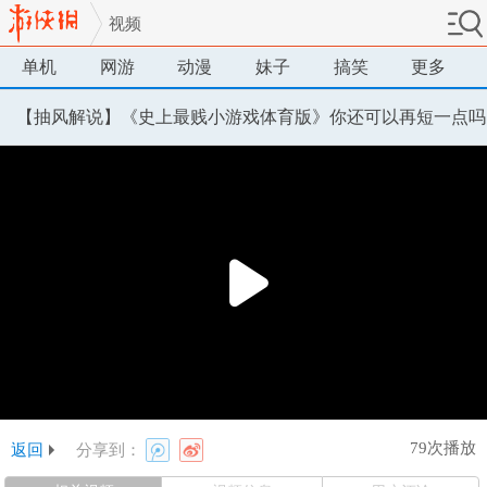
视频
单机
网游
动漫
妹子
搞笑
更多
【抽风解说】《史上最贱小游戏体育版》你还可以再短一点吗
79次播放
返回
分享到：