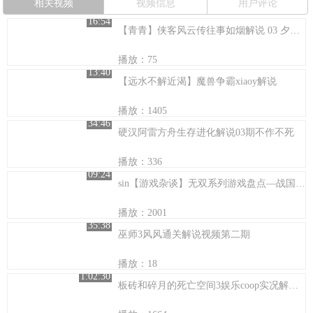
相关视频
视频信息
用户评论
16:54
【青青】侠客风云传往事如烟解说 03 夕日之后
播放：75
13:40
【远水不解近渴】魔兽争霸xiaoy解说
播放：1405
34:46
硬汉阿雷方舟生存进化解说03期不作不死
播放：336
09:24
sin【游戏杂谈】无双系列游戏盘点—战国无双篇
播放：2001
35:38
巫师3风风通关解说视频第二期
播放：18
1:02:30
板砖和碎月的死亡空间3娱乐coop实况解说16