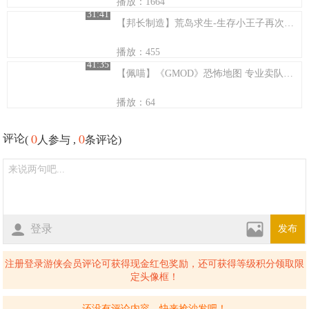
播放：1664
31:41
【邦长制造】荒岛求生-生存小王子再次来袭
播放：455
41:35
【佩喵】《GMOD》恐怖地图 专业卖队友！
播放：64
0
0
评论
(
人参与 ,
条评论)
登录
发布
注册登录游侠会员评论可获得现金红包奖励，还可获得等级积分领取限
定头像框！
还没有评论内容，快来抢沙发吧！