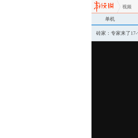
视频
单机
砖家：专家来了17