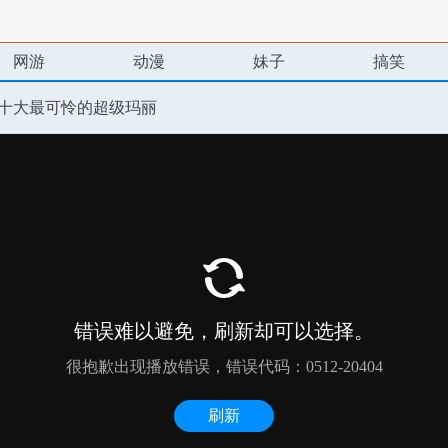
网游
动漫
妹子
搞笑
-十大最可怜的超级玛丽