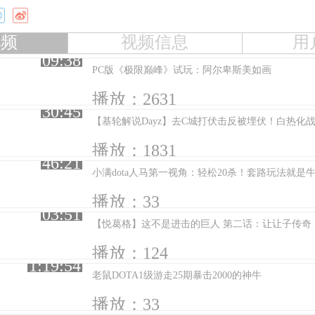
视频
视频信息
用
09:38
PC版《极限巅峰》试玩：阿尔卑斯美如画
播放：2631
30:45
【基轮解说Dayz】去C城打伏击反被埋伏！白热化战
播放：1831
46:21
小满dota人马第一视角：轻松20杀！套路玩法就是
播放：33
03:51
【悦葛格】这不是进击的巨人 第二话：让让子传奇
播放：124
1:19:54
老鼠DOTA1级游走25期暴击2000的神牛
播放：33