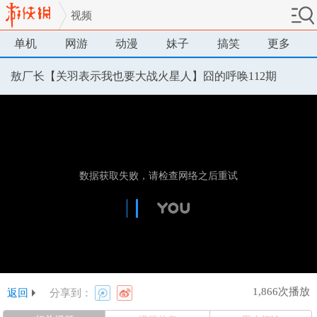
视频
单机
网游
动漫
妹子
搞笑
更多
敖厂长【关羽表示我也要大战火星人】囧的呼唤112期
1,866次播放
返回
分享到：