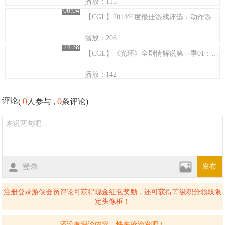
播放：115
08:04
【CGL】2014年度最佳游戏评选：动作游戏篇
播放：206
24:38
【CGL】《光环》全剧情解说第一季01：未知天体
播放：142
0
0
评论
(
人参与 ,
条评论)
登录
发布
注册登录游侠会员评论可获得现金红包奖励，还可获得等级积分领取限
定头像框！
还没有评论内容，快来抢沙发吧！