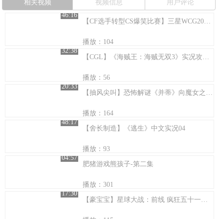
相关视频
视频信息
用户评论
46:16
【CF选手转型CS爆笑比赛】三星WCG2012武汉赛区超搞笑的一场比赛！SpantvsStn！
播放：104
32:38
【CGL】《海贼王：海贼无双3》实况攻略全剧情解说第五期※小峰
播放：56
20:33
【抽风尖叫】恐怖解谜《并蒂》向魔女之家致敬 第一集
播放：164
48:17
【舍长制造】《逃生》中文实况04
播放：93
04:57
肥猪游戏熊孩子-第二集
播放：301
17:30
【豪宝宝】星球大战：前线 疯狂五十一杀 步战汪的胜利