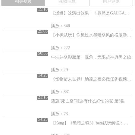
相关视频
视频信息
用户评论
15:10
【燃爆】这演出效果！！竟然是GALGAME？你逗我？
播放：346
25:03
【小枫试玩】你见过水墨暗杀风的横版游戏嘛？忍者印记实况。
播放：222
50:55
牛蛙24杀影魔第一视角，无限超神拆黑之旅
播放：29
14:29
《怪物猎人世界》纳凉之宴必做任务视频介绍
播放：831
21:16
葱葱[死亡空间]这有什么好怕的呢 第3集
播放：73
54:29
【Keng】《黑暗之魂3》beta试玩解说：冰风谷的舞姬