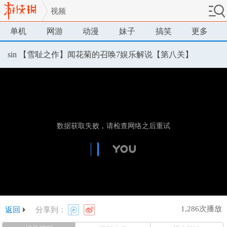
视频
单机
网游
动漫
妹子
搞笑
更多
sin 【雪耻之作】闻花菊的召唤7娱乐解说【第八关】
1,286次播放
返回
分享到：