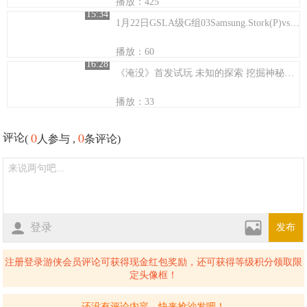
播放：425
15:34
1月22日GSLA级G组03Samsung.Stork(P)vsKT.Zest(P)
播放：60
16:28
《淹没》首发试玩 未知的探索 挖掘神秘的城市
播放：33
0
0
评论
(
人参与 ,
条评论)
登录
发布
注册登录游侠会员评论可获得现金红包奖励，还可获得等级积分领取限
定头像框！
还没有评论内容，快来抢沙发吧！