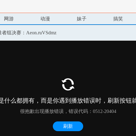
网游
动漫
妹子
搞笑
组决赛：Aeon.ruVSdmz