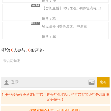
播放：79
54:14
【舍长直播】黑暗之魂3 初体验流程 02
播放：23
00:43
堵点法修习熟练度之川中岛篇
播放：46
0
0
评论
(
人参与 ,
条评论)
登录
发布
注册登录游侠会员评论可获得现金红包奖励，还可获得等级积分领取限
定头像框！
还没有评论内容，快来抢沙发吧！