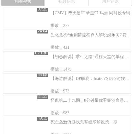
相关视频
视频信息
用户评论
07:25
【CMV】堕天使JF 拳皇97 玛丽 同时投专辑
播放：277
24:04
生化危机6全剧情流程双人解说娱乐向C篇1-2
播放：421
1:29:30
【初恋解说】求生之路2通往天堂的单程车票
播放：1479
44:08
【海涛解说】DP联赛：fnaticVSDTS涛嫂首度献声
播放：973
11:55
怪侃第二十九期：8分钟带你看完沙盒游戏大作《黑手党3》
播放：983
49:15
死亡岛激流游戏鬼畜娱乐解说第一期