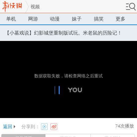
视频
单机
网游
动漫
妹子
搞笑
更多
【小墓戏说】幻影城堡重制版试玩。米老鼠的历险记！
74次播放
返回
分享到：