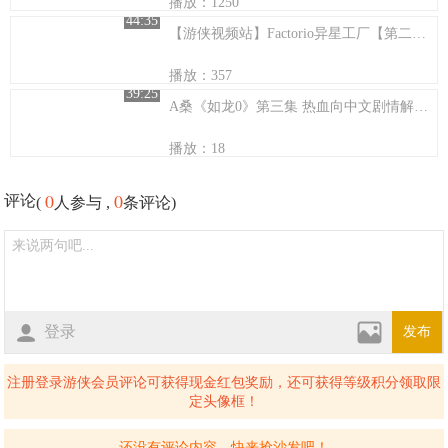
播放：1250
44:35
【游侠视频站】Factorio异星工厂【第二期】
播放：357
39:25
A桑《如龙0》第三集 热血向中文剧情解说 盃之誓约（下篇）
播放：18
0
0
评论
(
人参与 ,
条评论)
登录
发布
注册登录游侠会员评论可获得现金红包奖励，还可获得等级积分领取限
定头像框！
还没有评论内容，快来抢沙发吧！