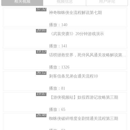
相关视频
视频信息
用户评论
37:32
神奇蜘蛛侠全流程解说第七期
播放：140
20:01
《武装突袭3》20分钟游戏演示
播放：141
19:13
话唠拯救世界，死侍风风通关攻略解说第二期！
播放：1326
36:12
刺客信条兄弟会通关流程10
播放：81
19:07
【游侠视频站】奴役西游记攻略第三期
播放：65
26:48
蜘蛛侠破碎维度全剧情通关流程第三期