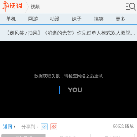
视频
单机
网游
动漫
妹子
搞笑
更多
【逆风笑♂抽风】《消逝的光芒》你见过单人模式双人双视角解说吗
686次播放
返回
分享到：