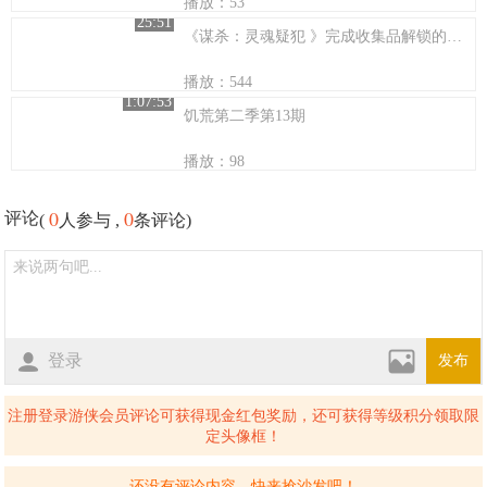
播放：53
25:51
《谋杀：灵魂疑犯 》完成收集品解锁的所有故事
播放：544
1:07:53
饥荒第二季第13期
播放：98
0
0
评论
(
人参与 ,
条评论)
登录
发布
注册登录游侠会员评论可获得现金红包奖励，还可获得等级积分领取限
定头像框！
还没有评论内容，快来抢沙发吧！