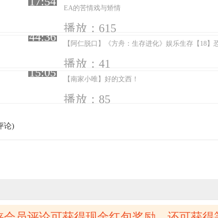
17:54
EA的苦情戏与矫情
播放：615
44:36
【阿仁脱口】《方舟：生存进化》娱乐生存【18】
播放：41
15:05
【南家小唯】好的文西！
播放：85
评论)
侠会员评论可获得现金红包奖励，还可获得