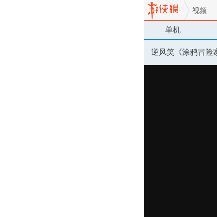
视频
单机
逆风笑《涂鸦冒险