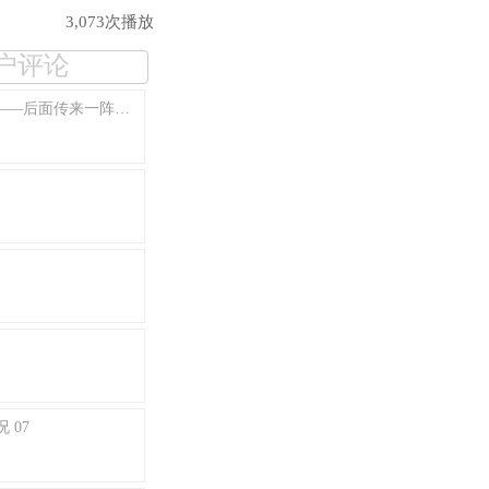
3,073次播放
户评论
【新人奖第五季】《乌拉尔山》第二章实况Part：3——后面传来一阵凉意
 07