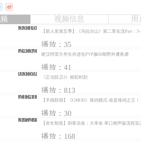
视频
视频信息
用
33:16
播放：35
24:32
硬汉阿雷方舟生存进化PVP服60期野外遭夜袭
播放：41
03:59
《正当防卫3》精彩时刻
播放：813
21:41
【手残联萌】《GMOD》辣鸡模式-谁是辣鸡之王！
播放：30
37:27
【舍长制造】刺客信条：大革命 单口相声版流程实况
播放：168