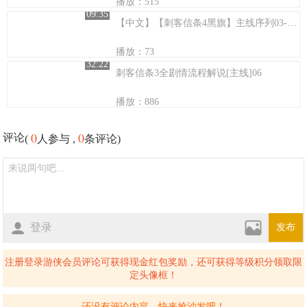
播放：515
09:35
【中文】【刺客信条4黑旗】主线序列03-7100%记忆同步攻略
播放：73
32:22
刺客信条3全剧情流程解说[主线]06
播放：886
0
0
评论
(
人参与 ,
条评论)
登录
发布
注册登录游侠会员评论可获得现金红包奖励，还可获得等级积分领取限
定头像框！
还没有评论内容，快来抢沙发吧！