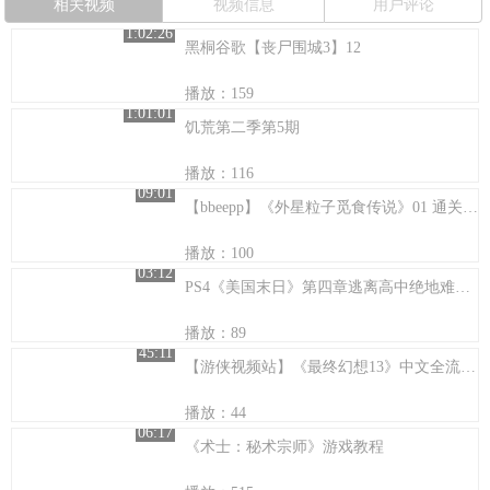
相关视频
视频信息
用户评论
1:02:26
黑桐谷歌【丧尸围城3】12
播放：159
1:01:01
饥荒第二季第5期
播放：116
09:01
【bbeepp】《外星粒子觅食传说》01 通关解说1-1 xbla版
播放：100
03:12
PS4《美国末日》第四章逃离高中绝地难度【你的老师长这样】
播放：89
45:11
【游侠视频站】《最终幻想13》中文全流程11
播放：44
06:17
《术士：秘术宗师》游戏教程