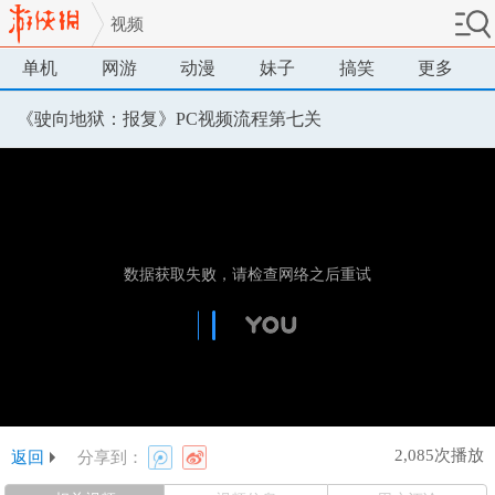
视频
单机
网游
动漫
妹子
搞笑
更多
《驶向地狱：报复》PC视频流程第七关
2,085次播放
返回
分享到：