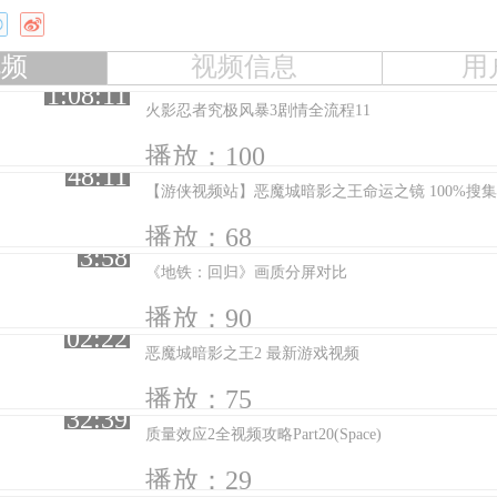
视频
视频信息
用
1:08:11
火影忍者究极风暴3剧情全流程11
播放：100
48:11
【游侠视频站】恶魔城暗影之王命运之镜 100%搜集 
播放：68
3:58
《地铁：回归》画质分屏对比
播放：90
02:22
恶魔城暗影之王2 最新游戏视频
播放：75
32:39
质量效应2全视频攻略Part20(Space)
播放：29