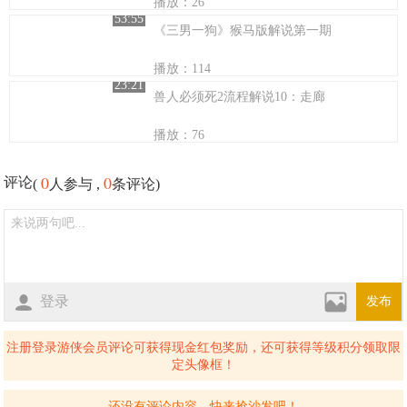
播放：26
53:55
《三男一狗》猴马版解说第一期
播放：114
23:21
兽人必须死2流程解说10：走廊
播放：76
0
0
评论
(
人参与 ,
条评论)
登录
发布
注册登录游侠会员评论可获得现金红包奖励，还可获得等级积分领取限
定头像框！
还没有评论内容，快来抢沙发吧！