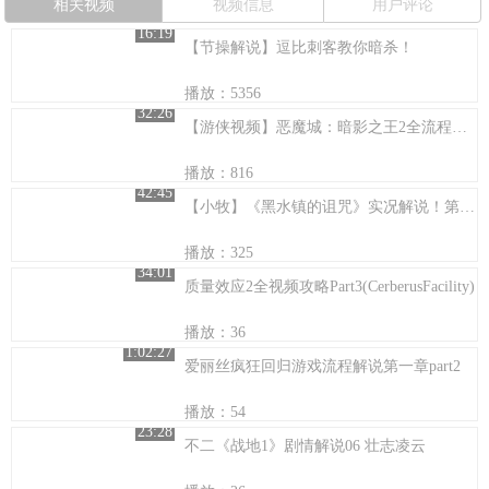
相关视频
视频信息
用户评论
16:19
【节操解说】逗比刺客教你暗杀！
播放：5356
32:26
【游侠视频】恶魔城：暗影之王2全流程视频解说第一期
播放：816
42:45
【小牧】《黑水镇的诅咒》实况解说！第三期！怎么还是你啊！
播放：325
34:01
质量效应2全视频攻略Part3(CerberusFacility)
播放：36
1:02:27
爱丽丝疯狂回归游戏流程解说第一章part2
播放：54
23:28
不二《战地1》剧情解说06 壮志凌云