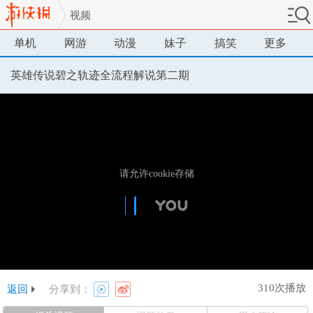
视频
单机
网游
动漫
妹子
搞笑
更多
英雄传说碧之轨迹全流程解说第二期
310次播放
返回
分享到：