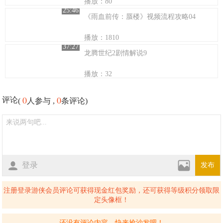
播放：80
25:46
《雨血前传：蜃楼》视频流程攻略04
播放：1810
37:27
龙腾世纪2剧情解说9
播放：32
0
0
评论
(
人参与 ,
条评论)
登录
发布
注册登录游侠会员评论可获得现金红包奖励，还可获得等级积分领取限
定头像框！
还没有评论内容，快来抢沙发吧！