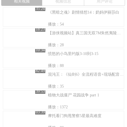
相关视频
视频信息
用户评论
35:24
《黑暗之魂》剧情猜想14：奶妈伊丽莎白
播放：54
18:23
【游侠视频站】真三国无双7M朱然夷陵追击战
播放：28
10:34
愤怒的小鸟里约版3-10到3-15
播放：88
82:49
混沌王：《仙剑6》全流程语音+现场配音剧情解说（第十八期 重返天晴之海）
播放：35
39:53
植物大战僵尸 花园战争 part 1
播放：1372
03:39
摩托看门狗甩警察5星最高难度