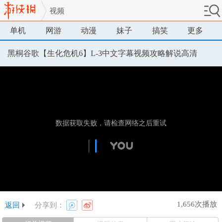
视频
单机
网游
动漫
妹子
搞笑
更多
黑桐谷歌【生化危机6】L-3中文字幕视频攻略解说高清
1,656次播放
返回
分享到：