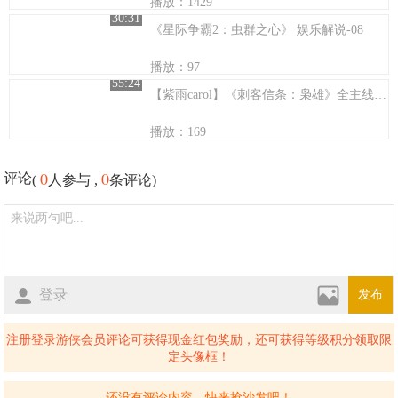
播放：1429
30:31
《星际争霸2：虫群之心》 娱乐解说-08
播放：97
55:24
【紫雨carol】《刺客信条：枭雄》全主线解说01
播放：169
0
0
评论
(
人参与 ,
条评论)
登录
发布
注册登录游侠会员评论可获得现金红包奖励，还可获得等级积分领取限
定头像框！
还没有评论内容，快来抢沙发吧！