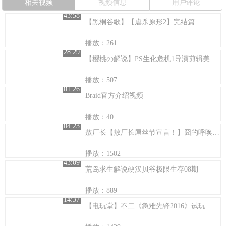
相关视频
视频信息
用户评论
43:58
【黑桐谷歌】【虐杀原形2】完结篇
播放：261
28:29
【樱桃の解说】PS生化危机1导演剪辑美版克里斯流程解说第二段
播放：507
01:26
Braid官方介绍视频
播放：40
04:23
敖厂长【敖厂长屌丝节宣言！】囧的呼唤番外篇
播放：1502
43:09
荒岛求生解说硬汉贝爷极限生存08期
播放：889
14:37
【电玩堂】不二《急难先锋2016》试玩 汽车人！出发！