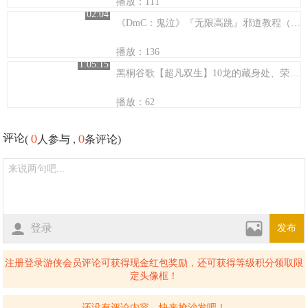
播放：111
02:04
《DmC：鬼泣》『无限高跳』邪道教程（四种高跳） BY VIPEAZONE
播放：136
1:05:15
黑桐谷歌【超凡双生】10龙的藏身处、荣绕之心无解说
播放：62
0
0
评论
(
人参与 ,
条评论)
登录
发布
注册登录游侠会员评论可获得现金红包奖励，还可获得等级积分领取限
定头像框！
还没有评论内容，快来抢沙发吧！