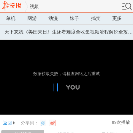
视频
单机
网游
动漫
妹子
搞笑
更多
天下忘我《美国末日》生还者难度全收集视频流程解说全攻略 01
89次播放
返回
分享到：