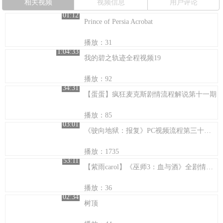
相关视频
视频信息
用户评论
01:12
Prince of Persia Acrobat
播放：31
1:04:33
我的碧之轨迹全程视频19
播放：92
34:31
【蛋蛋】疯狂麦克斯剧情流程解说第十一期
播放：85
03:01
《驶向地狱：报复》PC视频流程第三十三关完
播放：1735
53:11
【紫雨carol】《巫师3：血与酒》全剧情解说02【陶森特恶兽】
播放：36
02:34
树顶