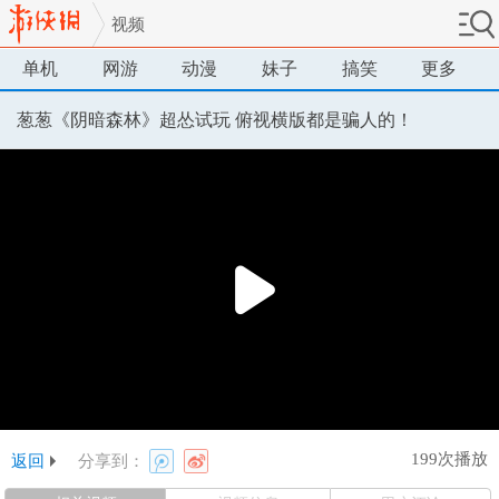
视频
单机
网游
动漫
妹子
搞笑
更多
葱葱《阴暗森林》超怂试玩 俯视横版都是骗人的！
199次播放
返回
分享到：