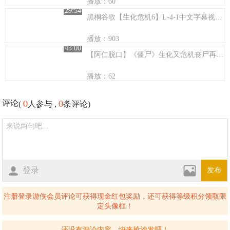
播放：60
29:54
黑桐谷歌【生化危机6】L-4-1中文字幕视频攻略解说
播放：903
43:00
【阿仁脱口】《僵尸》生化又危机丧尸再围城~
播放：62
0
0
评论
(
人参与 ,
条评论)
登录
发布
注册登录游侠会员评论可获得现金红包奖励，还可获得等级积分领取限
定头像框！
还没有评论内容，快来抢沙发吧！