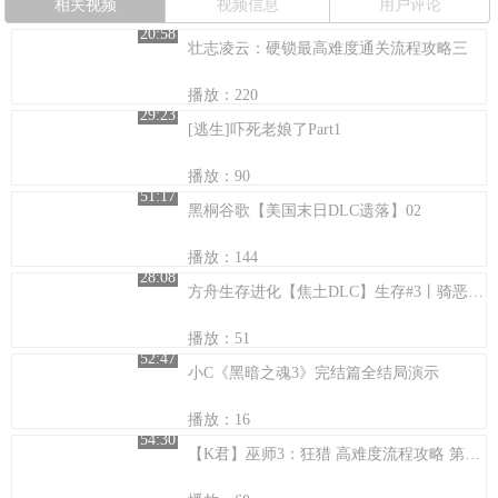
相关视频
视频信息
用户评论
20:58
壮志凌云：硬锁最高难度通关流程攻略三
播放：220
29:23
[逃生]吓死老娘了Part1
播放：90
51:17
黑桐谷歌【美国末日DLC遗落】02
播放：144
28:08
方舟生存进化【焦土DLC】生存#3丨骑恶狼寻找铁矿，做出全新的装备！《小宝不疯狂游戏逗比解说》
播放：51
52:47
小C《黑暗之魂3》完结篇全结局演示
播放：16
54:30
【K君】巫师3：狂猎 高难度流程攻略 第五十三集：决战前的准备