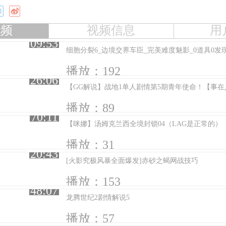
视频
视频信息
用
09:53
细胞分裂6_边境交界车臣_完美难度魅影_0道具0发
播放：192
26:06
播放：89
70:11
【咪娜】汤姆克兰西全境封锁04（LAG是正常的）
播放：31
20:43
[火影究极风暴全面爆发]赤砂之蝎网战技巧
播放：153
48:07
龙腾世纪2剧情解说5
播放：57