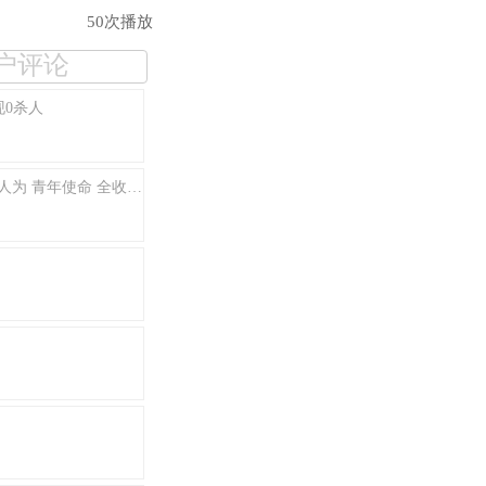
50次播放
户评论
现0杀人
【GG解说】战地1单人剧情第5期青年使命！【事在人为 青年使命 全收集】