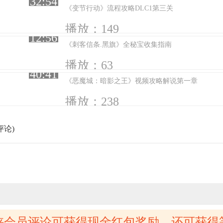
32:54
《变节行动》流程攻略DLC1第三关
播放：149
12:56
《刺客信条.黑旗》全秘宝收集指南
播放：63
40:41
《恶魔城：暗影之王》视频攻略解说第一章
播放：238
评论)
侠会员评论可获得现金红包奖励，还可获得