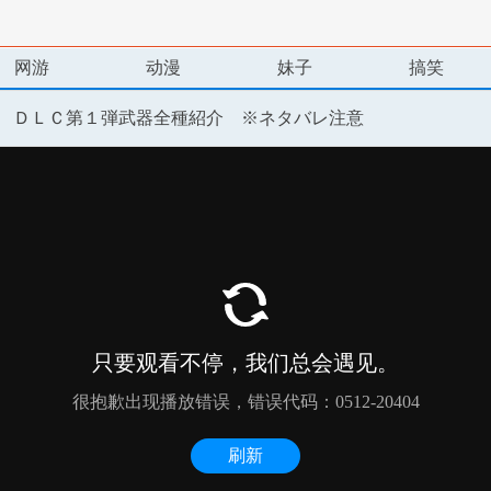
网游
动漫
妹子
搞笑
】 ＤＬＣ第１弾武器全種紹介 ※ネタバレ注意