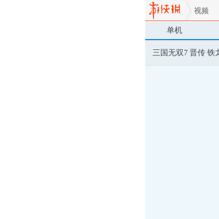
视频
单机
三国无双7 晋传 铁