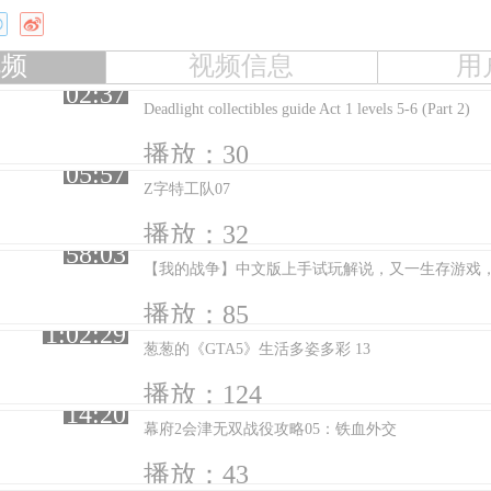
视频
视频信息
用
02:37
Deadlight collectibles guide Act 1 levels 5-6 (Part 2)
播放：30
05:57
Z字特工队07
播放：32
58:03
【我的战争】中文版上手试玩解说，又一生存游戏
播放：85
1:02:29
葱葱的《GTA5》生活多姿多彩 13
播放：124
14:20
幕府2会津无双战役攻略05：铁血外交
播放：43