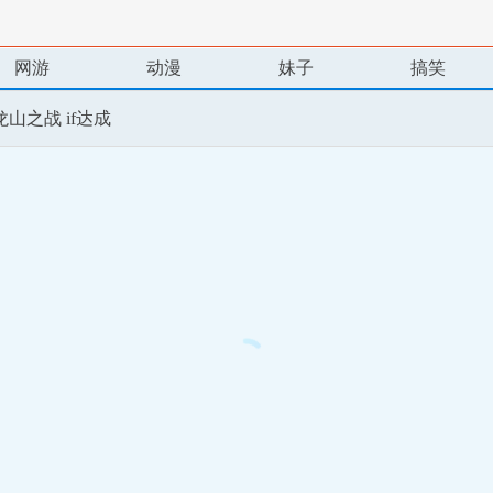
网游
动漫
妹子
搞笑
龙山之战 if达成