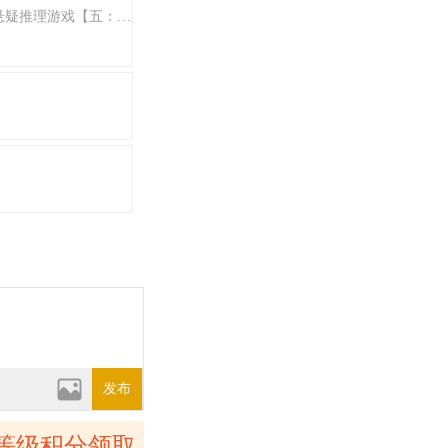
【新人奖第五季】CGL【紫雨carol】《她的故事》悬疑推理游戏【五：剧情解析】完结
发布
等级积分领取