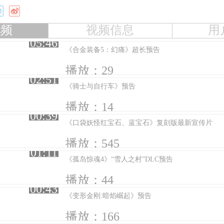
视频
视频信息
用
05:46
《合金装备5：幻痛》超长预告
播放：29
02:51
《骑士与自行车》预告
播放：14
00:39
《口袋妖怪红宝石、蓝宝石》复刻版最新宣传片
播放：545
01:11
《孤岛惊魂4》“雪人之村”DLC预告
播放：44
00:43
《变形金刚:暗焰崛起》预告
播放：166