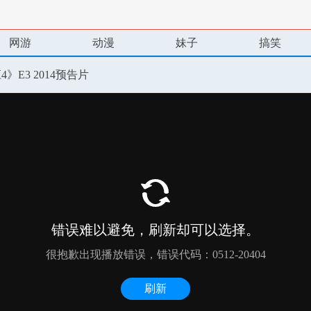
网游
动漫
妹子
搞笑
》E3 2014预告片