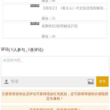
播放：40
63:24
【混沌王】《看火人》中文实况流程解说（第五期 无言的结局）
播放：53
39:28
龙腾世纪2剧情解说27完
播放：40
0
0
评论
(
人参与 ,
条评论)
登录
发布
注册登录游侠会员评论可获得现金红包奖励，还可获得等级积分领取限
定头像框！
还没有评论内容，快来抢沙发吧！