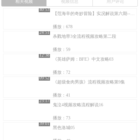
相关视频
视频信息
用户评论
40:53
【范海辛的奇妙冒险】实况解说第六期--还是吸血刀劈流给力啊
播放：678
24:51
杀戮地带3全流程视频攻略第二段
播放：59
12:38
《英雄萨姆：BFE》中文攻略03
播放：72
09:52
《超级食肉男孩》流程视频攻略第9集
播放：41
23:17
鬼泣4视频攻略流程解说16
播放：73
39:01
黑色洛城05