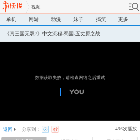
视频
单机
网游
动漫
妹子
搞笑
更多
《真三国无双7》中文流程-蜀国-五丈原之战
496次播放
返回
分享到：