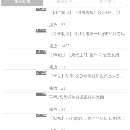
相关视频
视频信息
用户评论
36:45
【阿仁脱口】《讨鬼传极》娱乐联机【3】开一朵枪炮玫瑰~
播放：73
10:53
【舍长制造】可以用电脑一玩的PS2好游戏
播放：1425
11:48
【NO姐】【死或生5】番外-可爱兔女娘
播放：71
24:26
【青云】杀手6全剧情流程解说第2集-巴黎时装会
播放：21
44:49
巫师3风风通关解说视频第九期
播放：21
48:54
【默寒】PS4 如龙0：誓约的场所 日剧式实况 第21集【迟到的相遇】