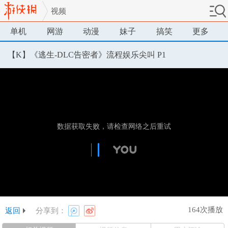
视频
单机
网游
动漫
妹子
搞笑
更多
【K】《逃生-DLC告密者》流程娱乐尖叫 P1
164次播放
返回
分享到：