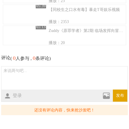
播放：23
05:39
【同校生之口水有毒】暴走T哥娱乐视频
播放：2353
65:13
Zuddy《原罪学者》第2期 临场发挥向冒险流程 巨人 咒缚者+海德巨火塔双BOSS！
播放：20
0
0
评论
(
人参与 ,
条评论)
登录
发布
还没有评论内容，快来抢沙发吧！