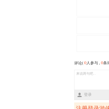
0
0
(
人参与 ,
条
评论
登录
注册登录游