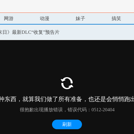
网游
动漫
妹子
搞笑
日》最新DLC“收复”预告片