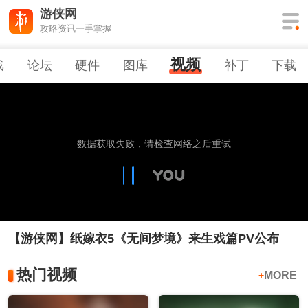
游侠网
攻略资讯一手掌握
视频
戏
论坛
硬件
图库
补丁
下载
【游侠网】纸嫁衣5《无间梦境》来生戏篇PV公布
热门视频
MORE
+