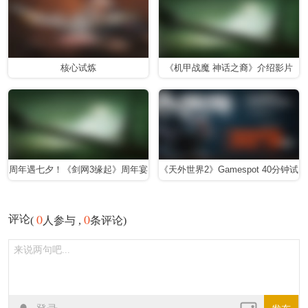
核心试炼
《机甲战魔 神话之裔》介绍影片
【竞技场篇】
周年遇七夕！《剑网3缘起》周年宴
《天外世界2》Gamespot 40分钟试
携七夕新品共谱江湖浪漫
玩实机
0
0
评论
(
人参与 ,
条评论)