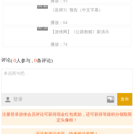
播放：93
04:40
《巫师3》预告（中文字幕）
播放：64
00:58
【游侠网】《公路救赎》新演示
播放：74
0
0
评论
(
人参与 ,
条评论)
登录
发布
注册登录游侠会员评论可获得现金红包奖励，还可获得等级积分领取限
定头像框！
还没有评论内容，快来抢沙发吧！