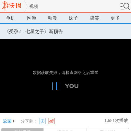
视频
单机
网游
动漫
妹子
搞笑
更多
《受孕2：七星之子》新预告
1,681次播放
返回
分享到：