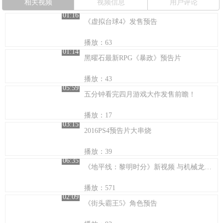
相关视频
视频信息
用户评论
01:16
《虚拟台球4》发售预告
播放：63
01:14
黑曜石最新RPG《暴政》预告片
播放：43
05:59
五分钟看完四月游戏大作发售前瞻！
播放：17
03:15
2016PS4预告片大串烧
播放：39
06:35
《地平线：黎明时分》新视频 与机械龙战斗乐无穷
播放：571
02:09
《街头霸王5》角色预告