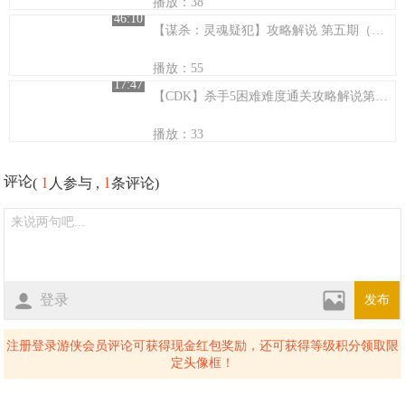
播放：38
46:10
【谋杀：灵魂疑犯】攻略解说 第五期（完）
播放：55
17:47
【CDK】杀手5困难难度通关攻略解说第六期
播放：33
1
1
评论
(
人参与 ,
条评论)
登录
发布
注册登录游侠会员评论可获得现金红包奖励，还可获得等级积分领取限
定头像框！