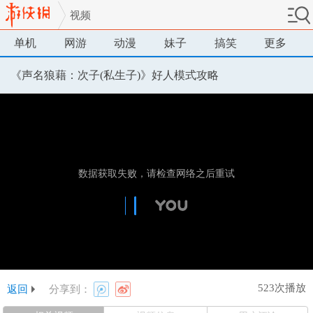
视频
单机
网游
动漫
妹子
搞笑
更多
《声名狼藉：次子(私生子)》好人模式攻略
523次播放
返回
分享到：