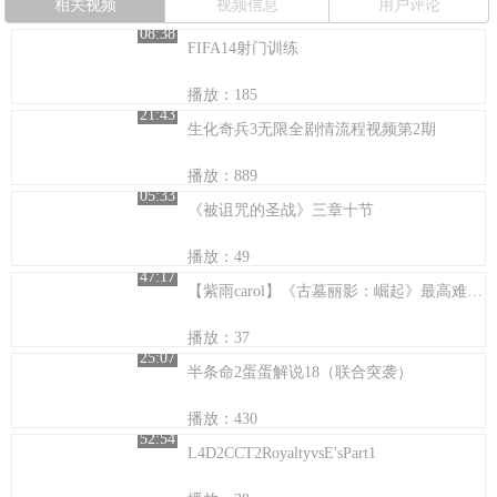
相关视频
视频信息
用户评论
08:38
FIFA14射门训练
播放：185
21:43
生化奇兵3无限全剧情流程视频第2期
播放：889
05:33
《被诅咒的圣战》三章十节
播放：49
47:17
【紫雨carol】《古墓丽影：崛起》最高难度攻略解说【06.黑暗之心】
播放：37
25:07
半条命2蛋蛋解说18（联合突袭）
播放：430
52:54
L4D2CCT2RoyaltyvsE'sPart1