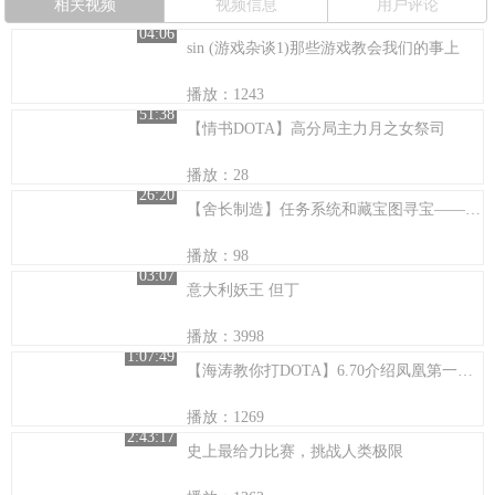
相关视频
视频信息
用户评论
04:06
sin (游戏杂谈1)那些游戏教会我们的事上
播放：1243
51:38
【情书DOTA】高分局主力月之女祭司
播放：28
26:20
【舍长制造】任务系统和藏宝图寻宝——七日杀A14.7试玩
播放：98
03:07
意大利妖王 但丁
播放：3998
1:07:49
【海涛教你打DOTA】6.70介绍凤凰第一视角解说
播放：1269
2:43:17
史上最给力比赛，挑战人类极限