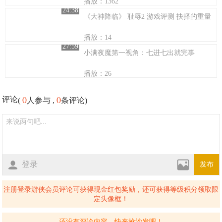
播放：1362
24:38
《大神降临》 耻辱2 游戏评测 抉择的重量
播放：14
27:59
小满夜魔第一视角：七进七出就完事
播放：26
0
0
评论
(
人参与 ,
条评论)
登录
发布
注册登录游侠会员评论可获得现金红包奖励，还可获得等级积分领取限
定头像框！
还没有评论内容，快来抢沙发吧！