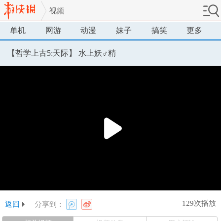
视频
单机
网游
动漫
妹子
搞笑
更多
【哲学上古5:天际】 水上妖♂精
129次播放
返回
分享到：